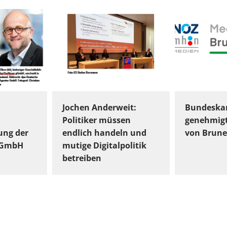
Jochen Anderweit:
Bundeskar
Politiker müssen
genehmig
ung der
endlich handeln und
von Brune
gGmbH
mutige Digitalpolitik
betreiben