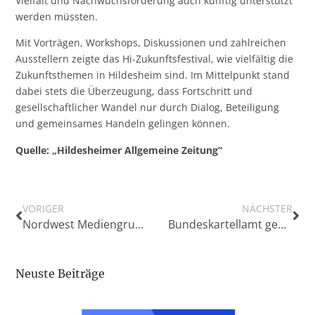
Vielfalt und Nachwuchsförderung auch künftig unterstützt
werden müssten.
Mit Vorträgen, Workshops, Diskussionen und zahlreichen
Ausstellern zeigte das Hi-Zukunftsfestival, wie vielfältig die
Zukunftsthemen in Hildesheim sind. Im Mittelpunkt stand
dabei stets die Überzeugung, dass Fortschritt und
gesellschaftlicher Wandel nur durch Dialog, Beteiligung
und gemeinsames Handeln gelingen können.
Quelle: „Hildesheimer Allgemeine Zeitung“
VORIGER
NÄCHSTER
Nordwest Mediengruppe bei Global Media Awards dreimal ausgezeichnet
Bundeskartellamt genehmigt Übernahme von BruneMettcker
Neuste Beiträge