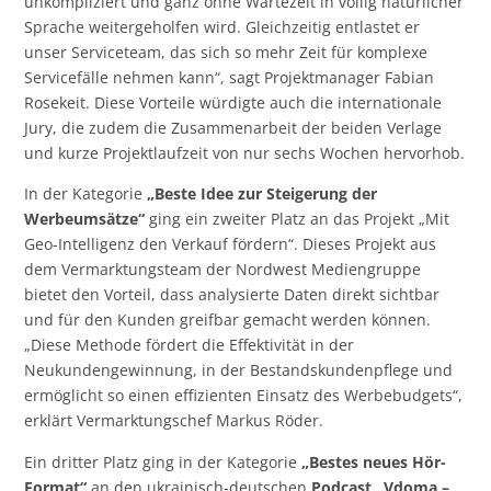
unkompliziert und ganz ohne Wartezeit in völlig natürlicher
Sprache weitergeholfen wird. Gleichzeitig entlastet er
unser Serviceteam, das sich so mehr Zeit für komplexe
Servicefälle nehmen kann“, sagt Projektmanager Fabian
Rosekeit. Diese Vorteile würdigte auch die internationale
Jury, die zudem die Zusammenarbeit der beiden Verlage
und kurze Projektlaufzeit von nur sechs Wochen hervorhob.
In der Kategorie
„Beste Idee zur Steigerung der
Werbeumsätze“
ging ein zweiter Platz an das Projekt „Mit
Geo-Intelligenz den Verkauf fördern“. Dieses Projekt aus
dem Vermarktungsteam der Nordwest Mediengruppe
bietet den Vorteil, dass analysierte Daten direkt sichtbar
und für den Kunden greifbar gemacht werden können.
„Diese Methode fördert die Effektivität in der
Neukundengewinnung, in der Bestandskundenpflege und
ermöglicht so einen effizienten Einsatz des Werbebudgets“,
erklärt Vermarktungschef Markus Röder.
Ein dritter Platz ging in der Kategorie
„Bestes neues Hör-
Format“
an den ukrainisch-deutschen
Podcast „Vdoma –