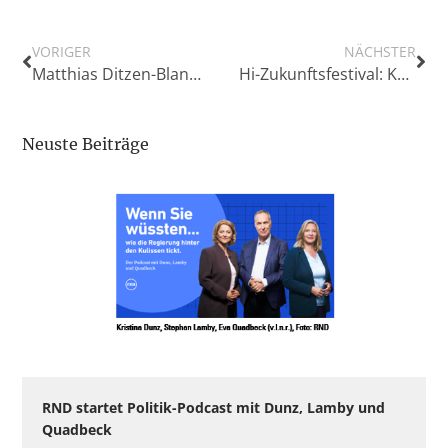
VORIGER
NÄCHSTER
Matthias Ditzen-Blanke zum ENPA-Vizepräsidenten gewählt – Valdo Lehari wird Ehrenpräsident
Hi-Zukunftsfestival: Kontroverse Zukunftsdebatten und gemeinsames Gestalten
Neuste Beiträge
RND startet Politik-Podcast mit Dunz, Lamby und
Quadbeck