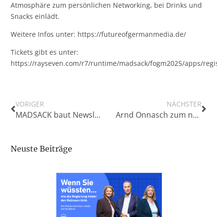
Atmosphäre zum persönlichen Networking, bei Drinks und
Snacks einlädt.
Weitere Infos unter:
https://futureofgermanmedia.de/
Tickets gibt es unter:
https://rayseven.com/r7/runtime/madsack/fogm2025/apps/regis
VORIGER
NÄCHSTER
MADSACK baut Newsletterportfolio strategisch aus und gründet RND Fortis GmbH
Arnd Onnasch zum neuen Versammlungsvorsitzenden der NLM gewählt
Neuste Beiträge