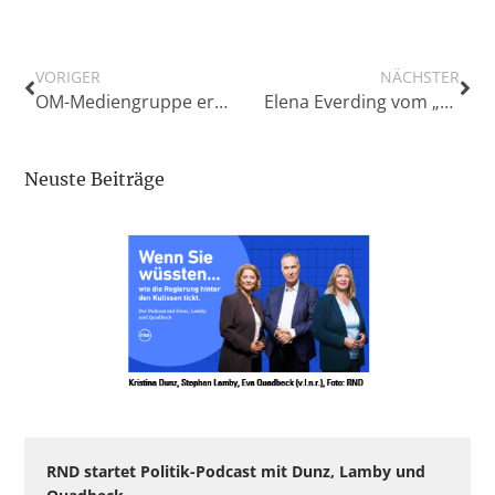
VORIGER
NÄCHSTER
OM-Mediengruppe eröffnet neues Medienhaus im Emsteker Ecopark
Elena Everding vom „Göttinger Tageblatt“ erhält Lokaljournalistenpreis der Konrad-Adenauer-Stiftung
Neuste Beiträge
RND startet Politik-Podcast mit Dunz, Lamby und