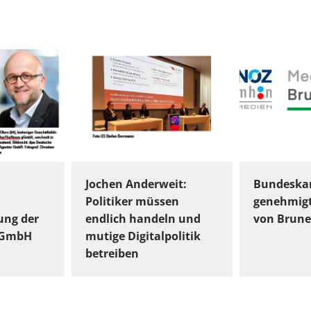
Jochen Anderweit:
Bundeskar
Politiker müssen
genehmig
ung der
endlich handeln und
von Brune
gGmbH
mutige Digitalpolitik
betreiben