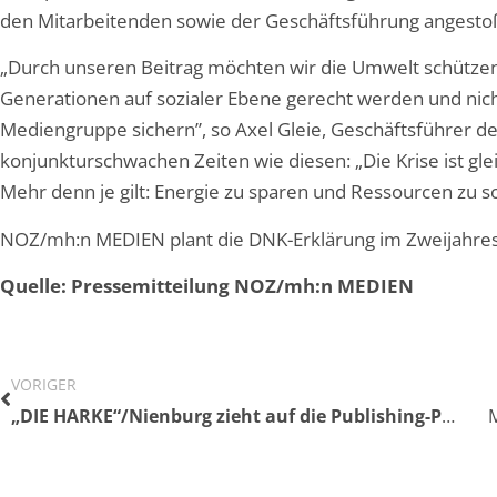
den Mitarbeitenden sowie der Geschäftsführung angest
„Durch unseren Beitrag möchten wir die Umwelt schützen
Generationen auf sozialer Ebene gerecht werden und nicht
Mediengruppe sichern”, so Axel Gleie, Geschäftsführer d
konjunkturschwachen Zeiten wie diesen: „Die Krise ist glei
Mehr denn je gilt: Energie zu sparen und Ressourcen zu s
NOZ/mh:n MEDIEN plant die DNK-Erklärung im Zweijahres
Quelle: Pressemitteilung NOZ/mh:n MEDIEN
VORIGER
„DIE HARKE“/Nienburg zieht auf die Publishing-Plattform RND OnePlatform um und relauncht alle Digitalangebote