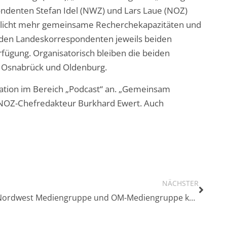
pondenten Stefan Idel (NWZ) und Lars Laue (NOZ)
öglicht mehr gemeinsame Recherchekapazitäten und
iden Landeskorrespondenten jeweils beiden
rfügung. Organisatorisch bleiben die beiden
n Osnabrück und Oldenburg.
ation im Bereich „Podcast“ an. „Gemeinsam
 NOZ-Chefredakteur Burkhard Ewert. Auch
NÄCHSTER
Nordwest Mediengruppe und OM-Mediengruppe kooperieren bei Druck und Logistik