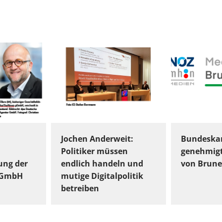
Jochen Anderweit:
Bundeskar
Politiker müssen
genehmig
ung der
endlich handeln und
von Brune
gGmbH
mutige Digitalpolitik
betreiben