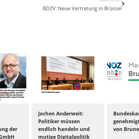
BDZV: Neue Vertretung in Brüssel
Jochen Anderweit:
Bundeskar
Politiker müssen
genehmig
ung der
endlich handeln und
von Brune
gGmbH
mutige Digitalpolitik