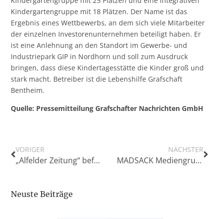
Kindergartengruppe mit 25 Plätzen und eine integrativen
Kindergartengruppe mit 18 Plätzen. Der Name ist das
Ergebnis eines Wettbewerbs, an dem sich viele Mitarbeiter
der einzelnen Investorenunternehmen beteiligt haben. Er
ist eine Anlehnung an den Standort im Gewerbe- und
Industriepark GIP in Nordhorn und soll zum Ausdruck
bringen, dass diese Kindertagesstätte die Kinder groß und
stark macht. Betreiber ist die Lebenshilfe Grafschaft
Bentheim.
Quelle: Pressemitteilung Grafschafter Nachrichten GmbH
VORIGER
NÄCHSTER
„Alfelder Zeitung“ befragt Landtagskandidaten: „Was tun Sie für die Pressevielfalt…“
MADSACK Mediengruppe übernimmt Mehrheit an Verlagshaus Hüpke & Sohn
Neuste Beiträge