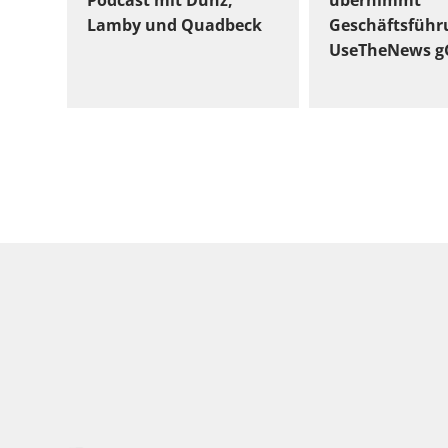
Podcast mit Dunz,
übernimmt
Lamby und Quadbeck
Geschäftsführ
UseTheNews 