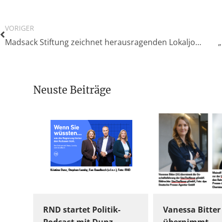
VORIGER
Madsack Stiftung zeichnet herausragenden Lokaljournalismus und herausragendes Sachbuch aus
Neuste Beiträge
RND startet Politik-
Vanessa Bitter