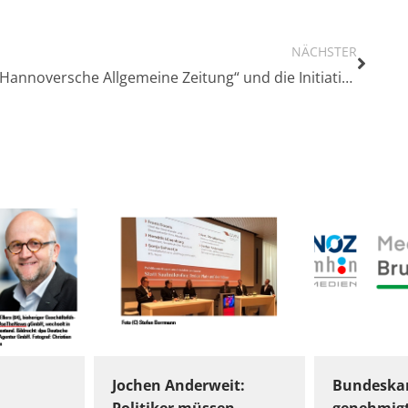
NÄCHSTER
„Hannoversche Allgemeine Zeitung“ und die Initiative #UseTheNews bieten Newscamp in Hannover an
Jochen Anderweit:
Bundeskar