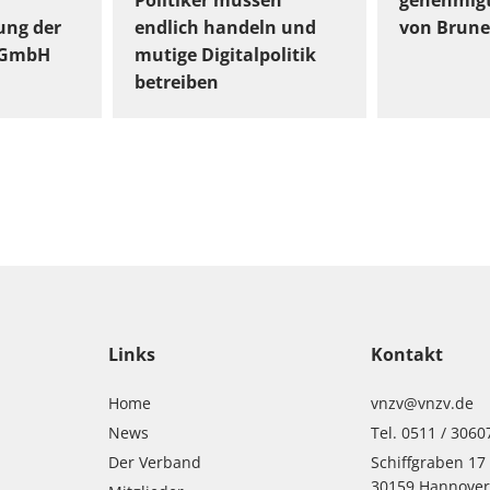
Politiker müssen
genehmig
ung der
endlich handeln und
von Brune
gGmbH
mutige Digitalpolitik
betreiben
Links
Kontakt
Home
vnzv@vnzv.de
News
Tel. 0511 / 3060
Der Verband
Schiffgraben 17
30159 Hannove