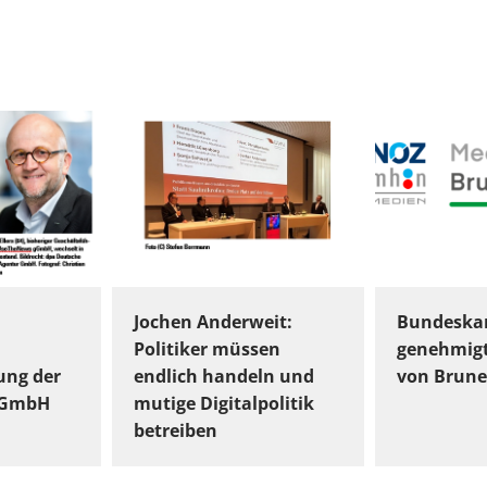
Jochen Anderweit:
Bundeskar
Politiker müssen
genehmig
ung der
endlich handeln und
von Brune
gGmbH
mutige Digitalpolitik
betreiben