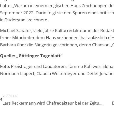
hatte: „Warum in einem englischen Haus Zeichnungen de
September 2022. Darin folgt sie den Spuren eines britis
in Duderstadt zeichnete.
Michael Schäfer, viele Jahre Kulturredakteur in der Redak
freier Mitarbeiter dem Haus verbunden, hat anlässlich de
Barbara über die Sängerin geschrieben, deren Chanson „
Quelle: „Göttinger Tageblatt“
Foto: Preisträger und Laudatoren: Tammo Kohlwes, Elena 
Normann Lippert, Claudia Weitemeyer und Detlef Johannso
VORIGER
Lars Reckermann wird Chefredakteur bei der Zeitungsgruppe Ostfriesland (ZGO)/Leer