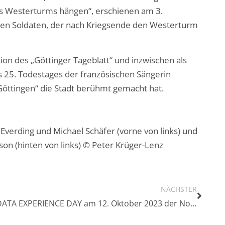
s Westerturms hängen“, erschienen am 3.
chen Soldaten, der nach Kriegsende den Westerturm
tion des „Göttinger Tageblatt“ und inzwischen als
s 25. Todestages der französischen Sängerin
Göttingen“ die Stadt berühmt gemacht hat.
Everding und Michael Schäfer (vorne von links) und
n (hinten von links) © Peter Krüger-Lenz
NÄCHSTER
DATA EXPERIENCE DAY am 12. Oktober 2023 der Nordwest-Mediengruppe – noch FÜNF Plätze frei