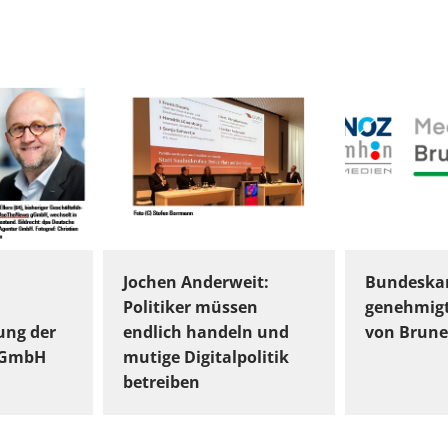
Jochen Anderweit:
Bundeskar
Politiker müssen
genehmig
ung der
endlich handeln und
von Brune
gGmbH
mutige Digitalpolitik
betreiben