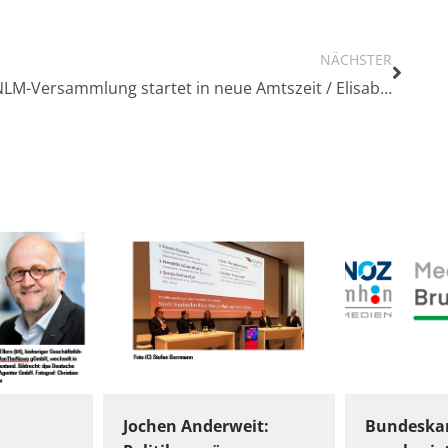
NÄCHSTER
NLM-Versammlung startet in neue Amtszeit / Elisabeth Harries als Vorsitzende wiedergewählt
Jochen Anderweit:
Bundeskar