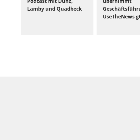
Podcast mit Dunz,
übernimmt
Lamby und Quadbeck
Geschäftsführ
UseTheNews 