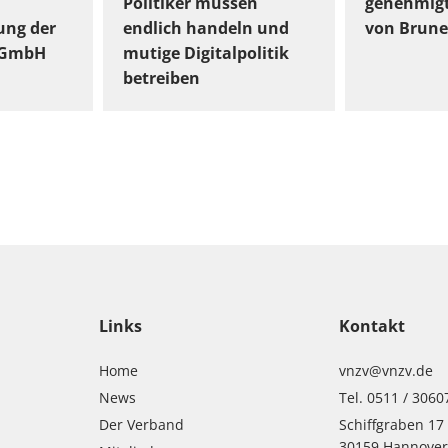
Politiker müssen
genehmig
ung der
endlich handeln und
von Brune
gGmbH
mutige Digitalpolitik
betreiben
Links
Kontakt
Home
vnzv@vnzv.de
News
Tel. 0511 / 3060
Der Verband
Schiffgraben 17
30159 Hannove