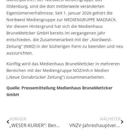
Oldenburg, sind die dort mittlerweile veränderten
Eigentümerverhältnisse. Seit 1. Januar 2026 gehört die
Nordwest Mediengruppe zur MEDIENGRUPPE MADSACK.
Vor diesem Hintergrund hat sich die Medienhaus
BruneMettcker GmbH bereits im vergangenen Jahr
entschieden, die Zusammenarbeit mit der „Nordwest-
Zeitung“ (NWZ) in der bisherigen Form zu beenden und neu
auszurichten.
Künftig wird das Medienhaus BruneMettcker in mehreren
Bereichen mit der Mediengruppe NOZ/mh:n Medien
(„Neue Osnabrücker Zeitung“) zusammenarbeiten.
Quelle: Pressemitteilung Medienhaus BruneMettcker
GmbH
VORIGER
NÄCHSTER
„WESER-KURIER“: Benjamin Piel übernimmt Chefredaktion von Silke Hellwig
VNZV-Jahreshauptversammlung in Adendorf – Verband stellt Weichen für die Zukunft