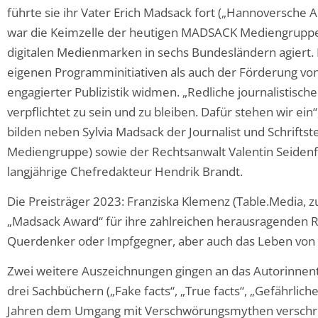
führte sie ihr Vater Erich Madsack fort („Hannoversche
war die Keimzelle der heutigen MADSACK Mediengruppe, 
digitalen Medienmarken in sechs Bundesländern agiert. Di
eigenen Programminitiativen als auch der Förderung von
engagierter Publizistik widmen. „Redliche journalistisch
verpflichtet zu sein und zu bleiben. Dafür stehen wir ein
bilden neben Sylvia Madsack der Journalist und Schrift
Mediengruppe) sowie der Rechtsanwalt Valentin Seidenfus
langjährige Chefredakteur Hendrik Brandt.
Die Preisträger 2023: Franziska Klemenz (Table.Media, zu
„Madsack Award“ für ihre zahlreichen herausragenden R
Querdenker oder Impfgegner, aber auch das Leben von
Zwei weitere Auszeichnungen gingen an das Autorinnent
drei Sachbüchern („Fake facts“, „True facts“, „Gefährlic
Jahren dem Umgang mit Verschwörungsmythen verschrie