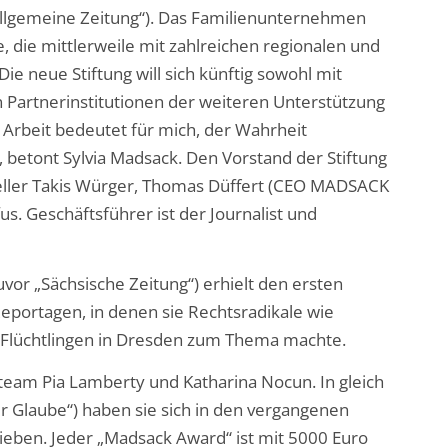
 Allgemeine Zeitung“). Das Familienunternehmen
die mittlerweile mit zahlreichen regionalen und
e neue Stiftung will sich künftig sowohl mit
 Partnerinstitutionen der weiteren Unterstützung
e Arbeit bedeutet für mich, der Wahrheit
“, betont Sylvia Madsack. Den Vorstand der Stiftung
steller Takis Würger, Thomas Düffert (CEO MADSACK
. Geschäftsführer ist der Journalist und
vor „Sächsische Zeitung“) erhielt den ersten
eportagen, in denen sie Rechtsradikale wie
 Flüchtlingen in Dresden zum Thema machte.
eam Pia Lamberty und Katharina Nocun. In gleich
her Glaube“) haben sie sich in den vergangenen
ben. Jeder „Madsack Award“ ist mit 5000 Euro