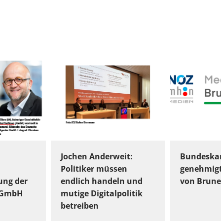
Jochen Anderweit:
Bundeskar
Politiker müssen
genehmig
ung der
endlich handeln und
von Brune
gGmbH
mutige Digitalpolitik
betreiben