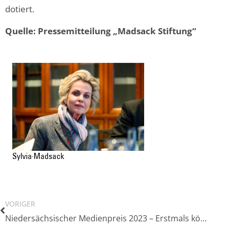
dotiert.
Quelle: Pressemitteilung „
Madsack Stiftung
“
VORIGER
Niedersächsischer Medienpreis 2023 – Erstmals können in der Kategorie „Online“ auch Journalisten von Verlagen mitmachen