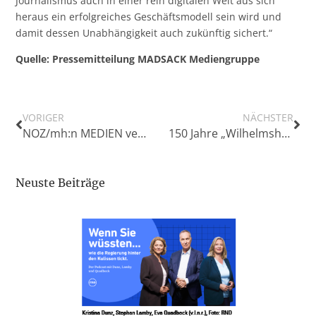
Journalismus auch in einer rein digitalen Welt aus sich
heraus ein erfolgreiches Geschäftsmodell sein wird und
damit dessen Unabhängigkeit auch zukünftig sichert.“
Quelle: Pressemitteilung MADSACK Mediengruppe
VORIGER
NÄCHSTER
NOZ/mh:n MEDIEN verkauft Titel in Mecklenburg-Vorpommern
150 Jahre „Wilhelmshavener Zeitung“
Neuste Beiträge