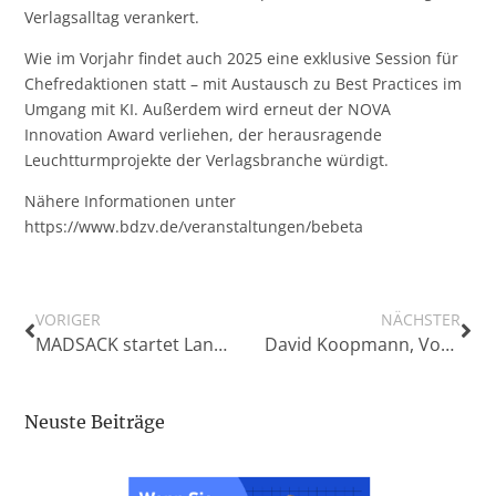
Verlagsalltag verankert.
Wie im Vorjahr findet auch 2025 eine exklusive Session für
Chefredaktionen statt – mit Austausch zu Best Practices im
Umgang mit KI. Außerdem wird erneut der NOVA
Innovation Award verliehen, der herausragende
Leuchtturmprojekte der Verlagsbranche würdigt.
Nähere Informationen unter
https://www.bdzv.de/veranstaltungen/bebeta
VORIGER
NÄCHSTER
MADSACK startet Landespolitik-Newsletter in vier weiteren Bundesländern
David Koopmann, Vorstandsmitglied der Bremer Tageszeitungen AG, als Vorsitzender des Zeitungsverleger- und Digitalpublisherverbandes Bremen e.V. (ZVVB) bestätigt
Neuste Beiträge