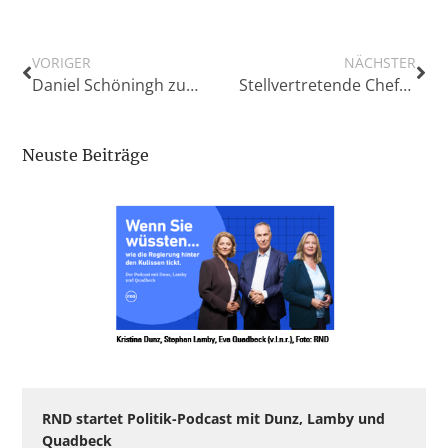
VORIGER
NÄCHSTER
Daniel Schöningh zum neuen Vorsitzenden des dpa-Aufsichtsrates gewählt
Stellvertretende Chefredakteurin Gaby Schneider-Schelling hat Redaktion der „Nordwest-Zeitung“, (NWZ)/Oldenburg, verlassen
Neuste Beiträge
RND startet Politik-Podcast mit Dunz, Lamby und
Quadbeck