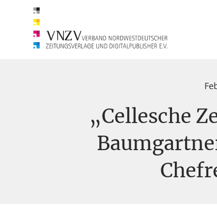
Fe
„Cellesche Z
Baumgartner
Chefr