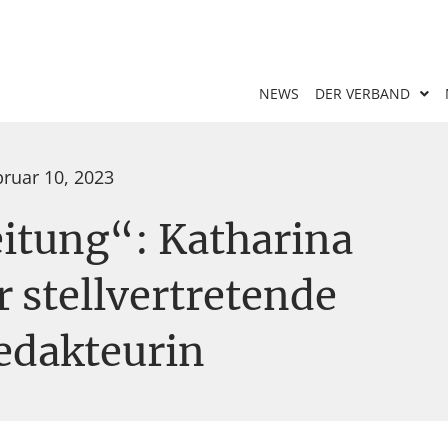
NEWS
DER VERBAND
bruar 10, 2023
eitung“: Katharina
 stellvertretende
edakteurin